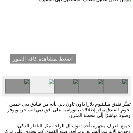
اضغط لمشاهدة كافة الصور
تميَّز فندق ميلينيوم بلازا داون تاون دبي بأنه من فنادق دبي خمس
نجوم. الفندق يوفر إطلالات بانورامية على أفق دبي الساحر، ويوفر
وصولًا مباشرًا إلى محطة المترو.
جميع الغرف مجهزة بأحدث وسائل الراحة مثل التلفاز الذكي،
وخدمة الإنترنت السريع، ومرافق صنع القهوة. كما يحتوي على مركز