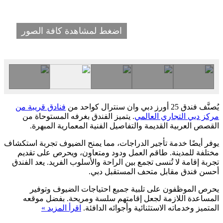
اضغط لمشاهدة كافة الصور
يُصنَّف فندق 25 أورز دبي وان سنترال كواحد من
فنادق قريبة من
مركز دبي التجاري العالمي
. يتميز الفندق بغرفه المستوحاة من
القصص العربية القديمة والتفاصيل الفنية المعمارية المبهرة.
يوفر أيضًا خدمة تأجير الدراجات، مما يمنح الضيوف تجربة استكشاف
مختلفة للمدينة. طاقم العمل ودود ومتعاون، ويحرص على تقديم
تجربة إقامة لا تُنسى تجمع بين الراحة والأسلوب الفريد. يعد الفندق
أحسن فندق مقابل متحف المستقبل دبي.
يحرص الموظفون على تلبية جميع احتياجات الضيوف وتوفير
المساعدة اللازمة لجعل إقامتهم سلسة ومريحة. بفضل موقعه
المتميز وخدماته الاستثنائية وأجوائه الدافئة.
اقرأ المزيد »