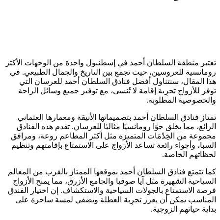
تعتبر منطقة السلطان أحمد في إسطنبول واحدة من الوجهات الأكثر
رومانسية للعروسين، حيث تجمع بين التاريخ والجمال الطبيعي. في
هذا المقال، سنتناول أفضل فنادق السلطان أحمد للعرسان التي
توفر للأزواج تجرِبة إقامة لا تُنسى، مع توفير جميع وسائل الراحة
والخصوصية المطلوبة.
تمتاز فنادق السلطان أحمد بتصميماتها الأنيقة ومعمارها العثماني
الرائع، مما يخلق جوًا رومانسيًا مثاليًا للعرسان. تقدم هذه الفنادق
مجموعة من الخِدْمَات المتميزة مثل أكثر المطاعم روعة، ومرافق
السبا، وأجواء رائعة تساعد الأزواج على الاستمتاع بإقامتهم وتنظيم
لحظاتهم الخاصة.
كما تتمتع فنادق السلطان أحمد بموقعها الممتاز بالقرب من المعالم
السياحية الشهيرة مثل آيا صوفيا والجامع الأزرق، مما يمنح الأزواج
فرصة الاستمتاع بالجولات السياحية والاستكشاف. إن اختيار الفندق
المناسب يمكن أن يعزز تجرِبة العطلة ويضفي لمسة ساحرة على
بداية حياتهم الزوجية.