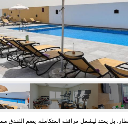
ار، بل يمتد ليشمل مرافقه المتكاملة. يضم الفندق مسبحً