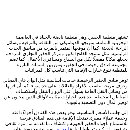
تشتهر منطقة الجفير، وهي منطقة نابضة بالحياة في العاصمة
البحرينية المنامة، بمزيجها الديناميكي من الثقافة والترفيه ووسائل
الراحة الحديثة. كما أن موقعها المتميز بالقرب من مناطق الجذب
الرئيسية، مثل مسجد الفاتح الكبير ومركز الجفير التجاري المزدحم،
يجعلها مكانًا مفضلًا لكل من السياح ومسافري الأعمال. كما تضم
مجموعة فنادق رخيصة في الجفير، ومن بين السمات البارزة
للمنطقة تنوع خيارات الإقامة التي تناسب كل الميزانيات.
توفر فنادق الجفير الرخيصة خدمات أساسية مثل الواي فاي المجاني
وغرف مريحة تناسب الأفراد والعائلات على حد سواء. كما أن قربها
من وسائل النقل العامة يسهل على الزوار التنقل واستكشاف
المناطق المحيطة. تعد هذه الخيارات مثالية لأولئك الذين يبحثون عن
توفير المال دون التضحية بالجودة.
إلى جانب الأسعار المناسبة، توفر بعض هذه الفنادق أجواءً دافئة
وخدمة عملاء مميزة. تمنحك الإقامة في هذه الفنادق فرصة
للاستمتاع بأجواء الجفير الحيوية واكتشاف ما تقدمه من تنوع ثقافي
وترفيهي. إذا كنت تخطط لزيارة
البحرين
بميزانية محدودة، فإن