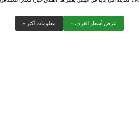
لمدينة أمرًا غاية في اليسر. يعتبر هذا الفندق خيارًا ممتازًا للمساف
عرض أسعار الغرف »
معلومات أكثر »