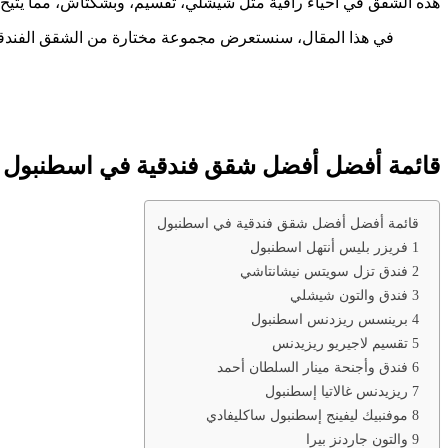
هذه الشقق في أحياء راقية مثل شيشلي، تقسيم، وبشكتاش، مما يتيح س
في هذا المقال، سنستعرض مجموعة مختارة من الشقق الفندقية ا
قائمة أفضل أفضل شقق فندقية في اسطنبول
قائمة أفضل أفضل شقق فندقية في اسطنبول
1 فريزر بليس أنتهل اسطنبول
2 فندق تزل سويتس نيشانتاشي
3 فندق والتون شيشلي
4 برينسس ريزدنس اسطنبول
5 تقسيم لاجيريو ريزيدنس
6 فندق وأجنحة مينار السلطان أحمد
7 ريزيدنس غالاتيا إسطنبول
8 موفنبيك ليفينج إسطنبول ساكليفادي
9 والتون جاردنز بيرا