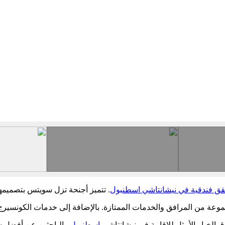
ق فندقية في نيشانتاشي اسطنبول
. تتميز أجنحة تزل سويتس بتصميمها
ق مجموعة من المرافق والخدمات الممتازة. بالإضافة إلى خدمات الكونسير
دق الخيار الأمثل للإقامة في نيشانتاشي
إسطنبول
والباحثين عن أفضل 