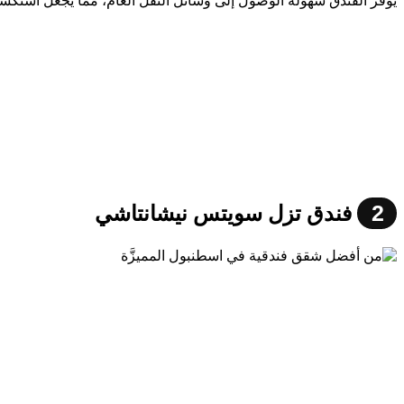
يوفر الفندق سهولة الوصول إلى وسائل النقل العام، مما يجعل استكشاف ا
2
فندق تزل سويتس نيشانتاشي