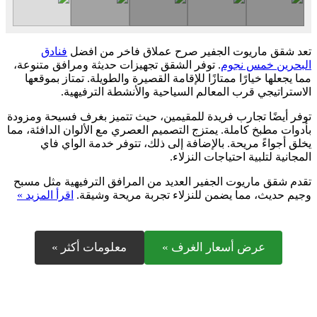
تعد شقق ماريوت الجفير صرح عملاق فاخر من افضل
فنادق
البحرين خمس نجوم
. توفر الشقق تجهيزات حديثة ومرافق متنوعة،
مما يجعلها خيارًا ممتازًا للإقامة القصيرة والطويلة. تمتاز بموقعها
الاستراتيجي قرب المعالم السياحية والأنشطة الترفيهية.
توفر أيضًا تجارب فريدة للمقيمين، حيث تتميز بغرف فسيحة ومزودة
بأدوات مطبخ كاملة. يمتزج التصميم العصري مع الألوان الدافئة، مما
يخلق أجواءً مريحة. بالإضافة إلى ذلك، تتوفر خدمة الواي فاي
المجانية لتلبية احتياجات النزلاء.
تقدم شقق ماريوت الجفير العديد من المرافق الترفيهية مثل مسبح
وجيم حديث، مما يضمن للنزلاء تجربة مريحة وشيقة.
اقرأ المزيد »
عرض أسعار الغرف »
معلومات أكثر »