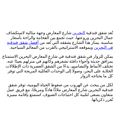
تُعد شقق فندقية
البحرين
شارع المعارض وجهة مثالية لاستكشاف
جمال البحرين وروعتها، حيث تجمع بين الفخامة والراحة بأسعار
مناسبة. يمتاز هذا الشارع بشققه التي تُعد من
أفضل شقق فندقية
في البحرين
وبموقعه الاستراتيجي بالقرب من المعالم السياحية.
يمكن للزوار في شقق فندقية في شارع المعارض البحرين الاستمتاع
بمرافق حديثة وأجواء دافئة تشعرهم وكأنهم في منزلهم بعيدًا عنه.
تختلف الأنماط والتصاميم، بدءًا من الشقق العصرية ذات الإطلالات
الخلابة على البحر، وصولًا إلى الوحدات العائلية المريحة التي توفر
كل ما يحتاجه الزوار
لكل من يبحث عن الهروب من ضغوط الحياة اليومية، توفر شقق
فندقية البحرين شارع المعارض ملاذًا هادئًا ومريحًا، مع فريق عمل
متعاون يسعى لتلبية كل احتياجات الضيوف. استمتع بإقامة مميزة
تُقرر ذكرياتها.