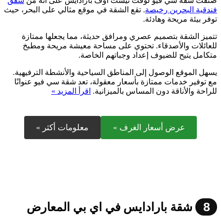
صنِّفَت شقة سي فيو لوفت تيست أوف بارادايس على أنه من
شقق
فندقية البحرين رخيصة
. تقع الشقة في موقع مثالي على البحر، حيث
توفر بيئة مريحة وهادئة.
تتميز الشقة بتصميم عصري ومرافق حديثة، مما يجعلها ممتازة
للعائلات والأصدقاء. تحتوي على مساحة معيشة مريحة ومطبخ
متكامل يتيح للضيوف إعداد وجباتهم الخاصة.
يسهل الموقع الوصول إلى المناطق السياحية والأنشطة الترفيهية.
مع توفير خدمات ممتازة بأسعار معقولة، تعد شقة سي فيو عنوانًا
للراحة والأناقة دون المساس بالميزانية.
اقرأ المزيد »
عرض أسعار الغرف »
معلومات أكثر »
8
شقة بارادايس في اي بي المعارض