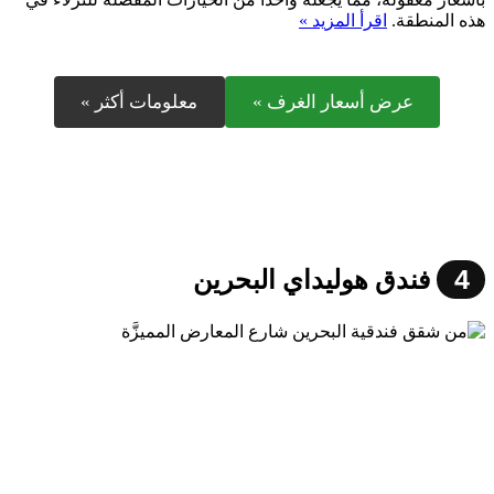
هذه المنطقة.
اقرأ المزيد »
عرض أسعار الغرف »
معلومات أكثر »
4
فندق هوليداي البحرين