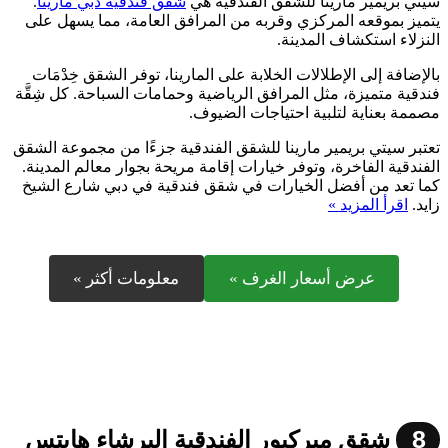
سيتي بريمير مارينا للشقق الفندقية هي
شقق فندقية دبي مارينا
.
يتميز بموقعه المركزي وقربه من المرافق العامة، مما يسهل على
النزلاء استكشاف المدينة.
بالإضافة إلى الإطلالات الخلابة على المارينا، توفر الشقق خِدْمَات
فندقية متميزة، مثل المرافق الرياضية وحمامات السباحة. كل شِقَّة
مصممة بعناية لتلبية احتياجات الضيوف.
تعتبر سيتي بريمير مارينا للشقق الفندقية جزءًا من مجموعة الشقق
الفندقية الفاخرة، وتوفر خيارات إقامة مريحة بجوار معالم المدينة.
كما تعد من أفضل الخيارات في شقق فندقية في دبي شارع الشيخ
زايد.
اقرأ المزيد »
عرض أسعار الغرف »
معلومات أكثر »
8
شقق ميركيور الفندقية البرشاء هايتس