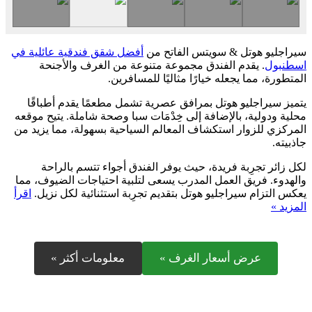
سيراجليو هوتل & سويتس الفاتح من
أفضل شقق فندقية عائلية في
اسطنبول
. يقدم الفندق مجموعة متنوعة من الغرف والأجنحة
المتطورة، مما يجعله خيارًا مثاليًا للمسافرين.
يتميز سيراجليو هوتل بمرافق عصرية تشمل مطعمًا يقدم أطباقًا
محلية ودولية، بالإضافة إلى خِدْمَات سبا وصحة شاملة. يتيح موقعه
المركزي للزوار استكشاف المعالم السياحية بسهولة، مما يزيد من
جاذبيته.
لكل زائر تجرِبة فريدة، حيث يوفر الفندق أجواء تتسم بالراحة
والهدوء. فريق العمل المدرب يسعى لتلبية احتياجات الضيوف، مما
يعكس التزام سيراجليو هوتل بتقديم تجرِبة استثنائية لكل نزيل.
اقرأ
المزيد »
عرض أسعار الغرف »
معلومات أكثر »